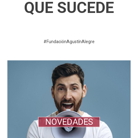
QUE SUCEDE
#FundaciónAgustínAlegre
NOVEDADES