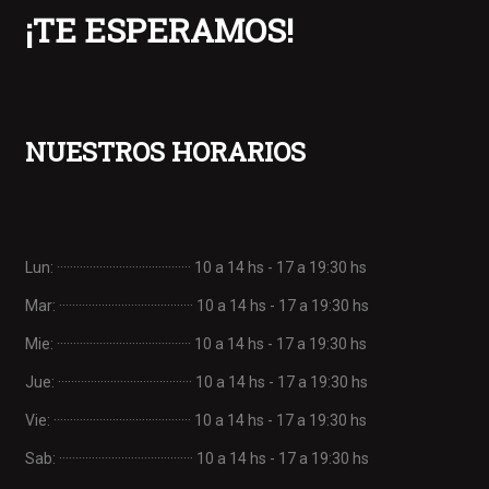
¡TE ESPERAMOS!
NUESTROS HORARIOS
Lun: ········································· 10 a 14 hs - 17 a 19:30 hs
Mar: ········································· 10 a 14 hs - 17 a 19:30 hs
Mie: ········································· 10 a 14 hs - 17 a 19:30 hs
Jue: ········································· 10 a 14 hs - 17 a 19:30 hs
Vie: ·········································· 10 a 14 hs - 17 a 19:30 hs
Sab: ········································· 10 a 14 hs - 17 a 19:30 hs