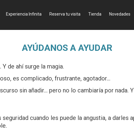
Experiencia Infinita
Reserva tu visita
Tienda
Novedades
AYÚDANOS A AYUDAR
. Y de ahí surge la magia.
so, es complicado, frustrante, agotador...
rso sin añadir... pero no lo cambiaría por nada. Y 
 seguridad cuando les puede la angustia, a darles a
le.